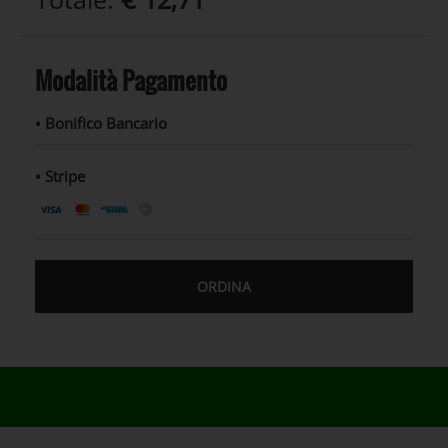
Modalità Pagamento
• Bonifico Bancario
• Stripe
ORDINA