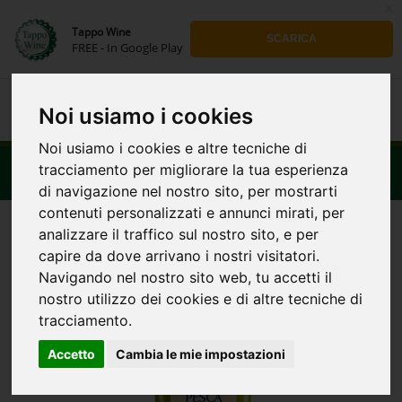
x
Tappo Wine
SCARICA
FREE - In Google Play
Toggle
Noi usiamo i cookies
navigation
Noi usiamo i cookies e altre tecniche di
Toggle
tracciamento per migliorare la tua esperienza
navigat
di navigazione nel nostro sito, per mostrarti
contenuti personalizzati e annunci mirati, per
analizzare il traffico sul nostro sito, e per
capire da dove arrivano i nostri visitatori.
Navigando nel nostro sito web, tu accetti il
nostro utilizzo dei cookies e di altre tecniche di
tracciamento.
Accetto
Cambia le mie impostazioni