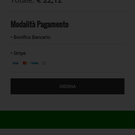
Modalità Pagamento
• Bonifico Bancario
• Stripe
ORDINA