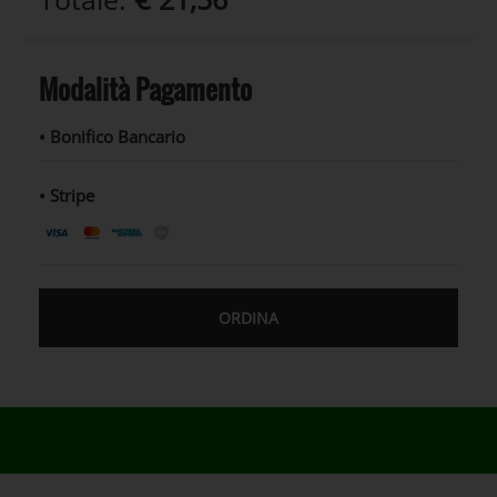
Modalità Pagamento
• Bonifico Bancario
• Stripe
ORDINA