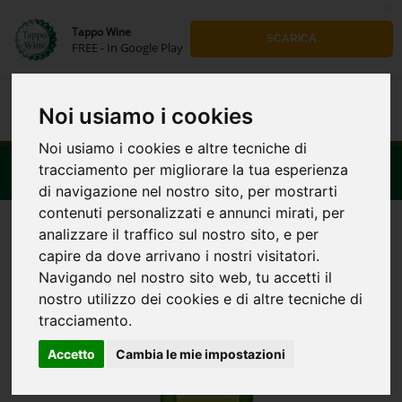
x
Tappo Wine
SCARICA
FREE - In Google Play
Toggle
Noi usiamo i cookies
navigation
Noi usiamo i cookies e altre tecniche di
Toggle
tracciamento per migliorare la tua esperienza
navigat
di navigazione nel nostro sito, per mostrarti
contenuti personalizzati e annunci mirati, per
analizzare il traffico sul nostro sito, e per
capire da dove arrivano i nostri visitatori.
Navigando nel nostro sito web, tu accetti il
nostro utilizzo dei cookies e di altre tecniche di
tracciamento.
Accetto
Cambia le mie impostazioni