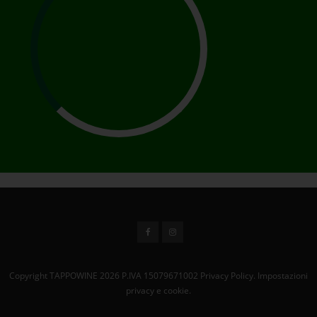
Copyright TAPPOWINE 2026 P.IVA 15079671002
Privacy Policy.
Impostazioni
privacy e cookie.