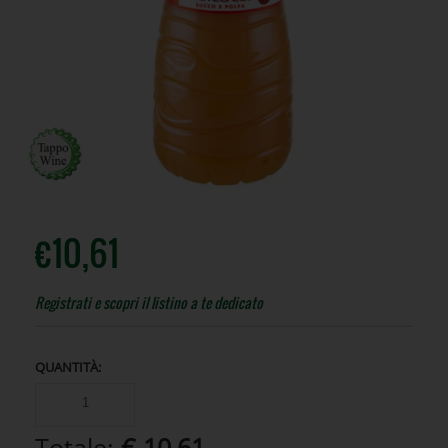
€
10,61
Registrati e scopri il listino a te dedicato
QUANTITÀ:
Totale:
€ 10,61