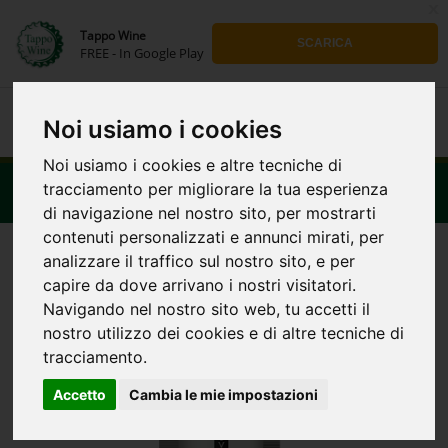
x
Tappo Wine
SCARICA
FREE - In Google Play
Toggle
Noi usiamo i cookies
navigation
Noi usiamo i cookies e altre tecniche di
Toggle
tracciamento per migliorare la tua esperienza
navigat
di navigazione nel nostro sito, per mostrarti
contenuti personalizzati e annunci mirati, per
analizzare il traffico sul nostro sito, e per
capire da dove arrivano i nostri visitatori.
Navigando nel nostro sito web, tu accetti il
nostro utilizzo dei cookies e di altre tecniche di
tracciamento.
Accetto
Cambia le mie impostazioni