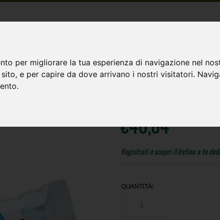
nto per migliorare la tua esperienza di navigazione nel nost
o sito, e per capire da dove arrivano i nostri visitatori. Navi
SIAMO
CONTATTI
mento.
€
40,84
Registrati e scopri il listino a te de
QUANTITÀ: