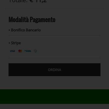
Modalità Pagamento
• Bonifico Bancario
• Stripe
ORDINA