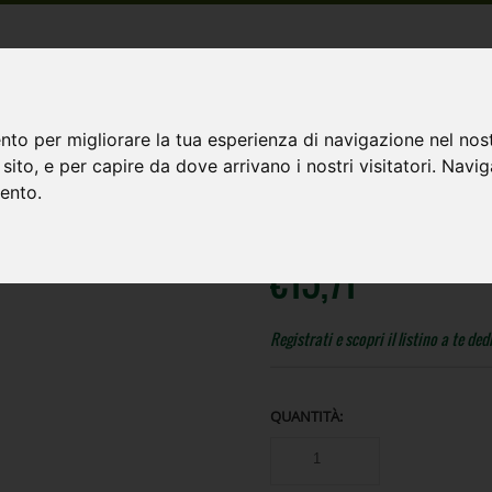
nto per migliorare la tua esperienza di navigazione nel nost
o sito, e per capire da dove arrivano i nostri visitatori. Navi
SIAMO
CONTATTI
mento.
€
15,71
Registrati e scopri il listino a te de
QUANTITÀ: